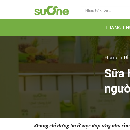
TRANG CH
Home
Bl
Sữa 
ngườ
Không chỉ dừng lại ở việc đáp ứng nhu cầ