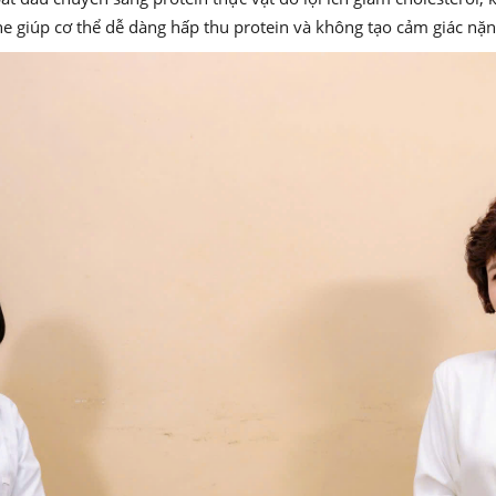
 giúp cơ thể dễ dàng hấp thu protein và không tạo cảm giác nặng