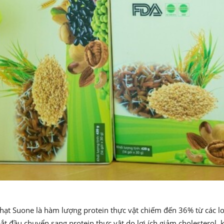
ạt Suone là hàm lượng protein thực vật chiếm đến 36% từ các loại
t đầu chuyển sang protein thực vật do lợi ích giảm cholesterol, 