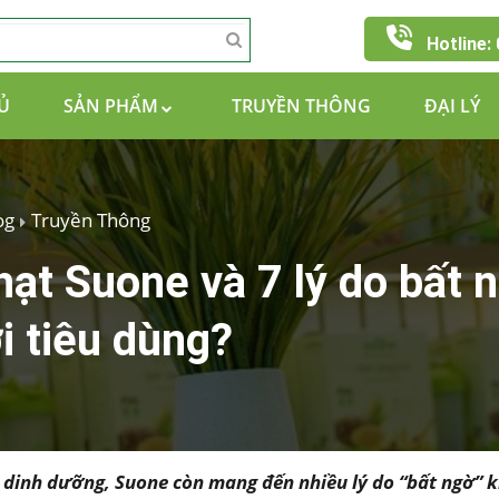
Hotline:
Ủ
SẢN PHẨM
TRUYỀN THÔNG
ĐẠI LÝ
og
Truyền Thông
hạt Suone và 7 lý do bất 
i tiêu dùng?
u dinh dưỡng, Suone còn mang đến nhiều lý do “bất ngờ” 